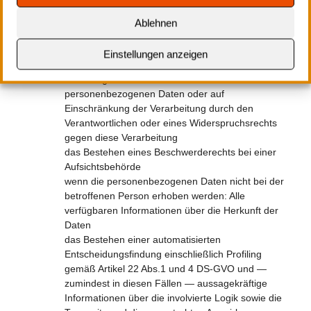
falls möglich die geplante Dauer, für die die
personenbezogenen Daten gespeichert werden,
Ablehnen
oder, falls dies nicht möglich ist, die Kriterien für die
Festlegung dieser Dauer
Einstellungen anzeigen
das Bestehen eines Rechts auf Berichtigung oder
Löschung der sie betreffenden
personenbezogenen Daten oder auf
Einschränkung der Verarbeitung durch den
Verantwortlichen oder eines Widerspruchsrechts
gegen diese Verarbeitung
das Bestehen eines Beschwerderechts bei einer
Aufsichtsbehörde
wenn die personenbezogenen Daten nicht bei der
betroffenen Person erhoben werden: Alle
verfügbaren Informationen über die Herkunft der
Daten
das Bestehen einer automatisierten
Entscheidungsfindung einschließlich Profiling
gemäß Artikel 22 Abs.1 und 4 DS-GVO und —
zumindest in diesen Fällen — aussagekräftige
Informationen über die involvierte Logik sowie die