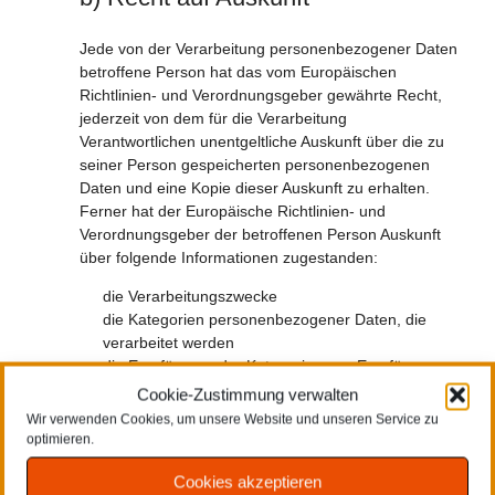
Jede von der Verarbeitung personenbezogener Daten
betroffene Person hat das vom Europäischen
Richtlinien- und Verordnungsgeber gewährte Recht,
jederzeit von dem für die Verarbeitung
Verantwortlichen unentgeltliche Auskunft über die zu
seiner Person gespeicherten personenbezogenen
Daten und eine Kopie dieser Auskunft zu erhalten.
Ferner hat der Europäische Richtlinien- und
Verordnungsgeber der betroffenen Person Auskunft
über folgende Informationen zugestanden:
die Verarbeitungszwecke
die Kategorien personenbezogener Daten, die
verarbeitet werden
die Empfänger oder Kategorien von Empfängern,
gegenüber denen die personenbezogenen Daten
Cookie-Zustimmung verwalten
offengelegt worden sind oder noch offengelegt
Wir verwenden Cookies, um unsere Website und unseren Service zu
werden, insbesondere bei Empfängern in
optimieren.
Drittländern oder bei internationalen
Cookies akzeptieren
Organisationen